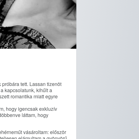
próbára tett. Lassan tizenöt
 kapcsolatunk, kihűlt a
zett romantika miatt egyre
m, hogy igencsak exkluzív
gdöbbenve láttam, hogy
 fehérneműt vásároltam: először
 teljesen elámultam a gyönyörű