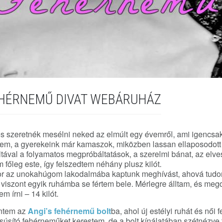
FEHÉRNEMŰ DIVAT WEBÁRUHÁZ
és szeretnék mesélni neked az elmúlt egy évemről, ami igencsak 
tem, a gyerekeink már kamaszok, miközben lassan ellaposodott a
tával a folyamatos megpróbáltatások, a szerelmi bánat, az elves
 főleg este, így felszedtem néhány plusz kilót.
kor az unokahúgom lakodalmába kaptunk meghívást, ahová tudo
 viszont egyik ruhámba se fértem bele. Mérlegre álltam, és me
m írni – 14 kilót.
entem az
Angi’s fehérnemű bolt
ba, ahol új estélyi ruhát és női
súsító fehérneműket kerestem, de a bolt kínálatában szétnézve