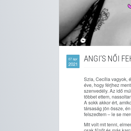
ANGI’S NŐI 
07 ápr
2021
Szia, Cecília vagyok, 
éve, hogy férjhez men
szenvedély. Az idő múl
többet ettem, nassoltam
A sokk akkor ért, ami
társaság jön össze, én
felszedtem – le se mere
Mit volt mit tenni, elm
csak fűzőt és más karc