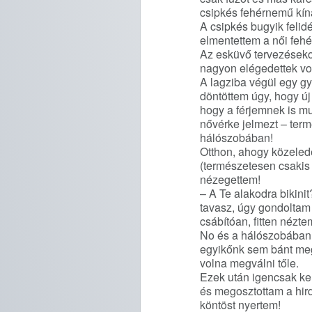
csipkés fehérnemű kín
A csipkés bugyik felid
elmentettem a női fehé
Az esküvő tervezésekor
nagyon elégedettek vo
A lagziba végül egy g
döntöttem úgy, hogy új
hogy a férjemnek is mu
nővérke jelmezt – ter
hálószobában!
Otthon, ahogy közeled
(természetesen csakis
nézegettem!
– A Te alakodra bikinit
tavasz, úgy gondoltam n
csábítóan, fitten nézt
No és a hálószobában i
egyikőnk sem bánt meg.
volna megválni tőle.
Ezek után igencsak ke
és megosztottam a hird
köntöst nyertem!