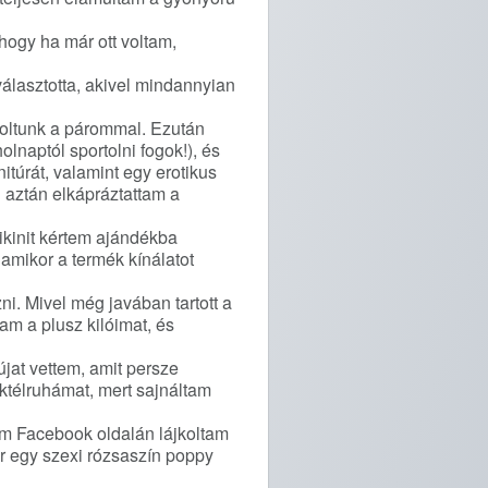
hogy ha már ott voltam,
választotta, akivel mindannyian
coltunk a párommal. Ezután
lnaptól sportolni fogok!), és
itúrát, valamint egy erotikus
 aztán elkápráztattam a
ikinit kértem ajándékba
amikor a termék kínálatot
ni. Mivel még javában tartott a
am a plusz kilóimat, és
újat vettem, amit persze
oktélruhámat, mert sajnáltam
m Facebook oldalán lájkoltam
or egy szexi rózsaszín poppy