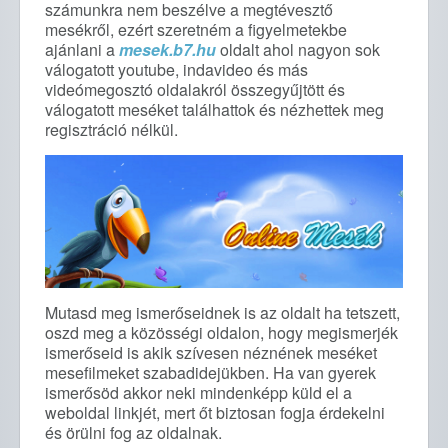
számunkra nem beszélve a megtévesztő
mesékről, ezért szeretném a figyelmetekbe
ajánlani a
mesek.b7.hu
oldalt ahol nagyon sok
válogatott youtube, indavideo és más
videómegosztó oldalakról összegyűjtött és
válogatott meséket találhattok és nézhettek meg
regisztráció nélkül.
Mutasd meg ismerőseidnek is az oldalt ha tetszett,
oszd meg a közösségi oldalon, hogy megismerjék
ismerőseid is akik szívesen néznének meséket
mesefilmeket szabadidejükben. Ha van gyerek
ismerősöd akkor neki mindenképp küld el a
weboldal linkjét, mert őt biztosan fogja érdekelni
és örülni fog az oldalnak.